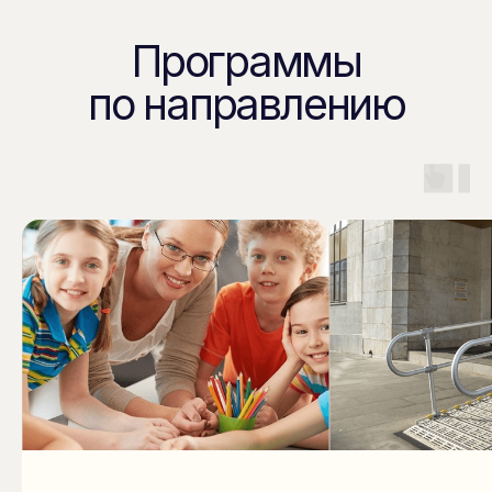
Подпишитесь на нашу рассылку.
В ней рассказываем о самых важных
новостях и активностях фонда
Подписаться
Контакты
info@qualityoflife.ru
+7 (495) 545-08-43
Направления деятельности