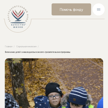
Помочь фонду
Главная
/
Социальная инклюзия
/
Включение детей с инвалидностью в эколого-просветительские программы