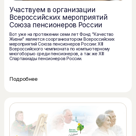
Организация занятий для людей
пожилого возраста в рамках
проекта «Московское долголетие»
Фонд «Качество жизни» в партнёрстве с АНО ЦП
«Социальные технологии» организует занятия
по различным направлениям для людей пожилого
возраста.
Подробнее
Социальный патронаж одиноко
проживающих пожилых людей
Вот уже на протяжении семи лет Фонд "Качество
Жизни" является соорганизатором Всероссийских