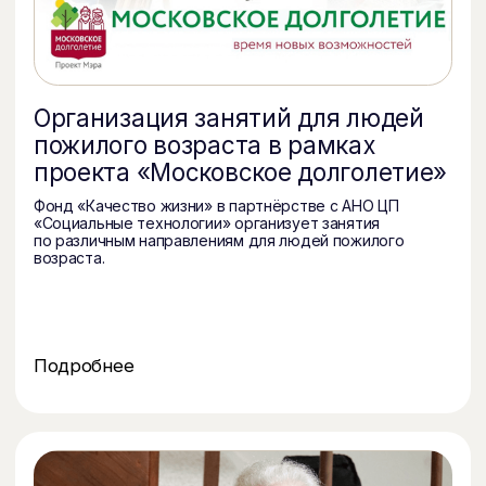
мероприятий Союза пенсионеров России: XIII
Всероссийского чемпионата по компьютерному
многоборью среди пенсионеров, а так же XIII
Спартакиады пенсионеров России.
Подробнее
Содействие самореализации
пенсионеров и включенность
их в жизнь общества
Создание условий для самореализации
и вовлеченности в жизнь города пожилых
пенсионеров через приобретение ими новых
навыков и умений.