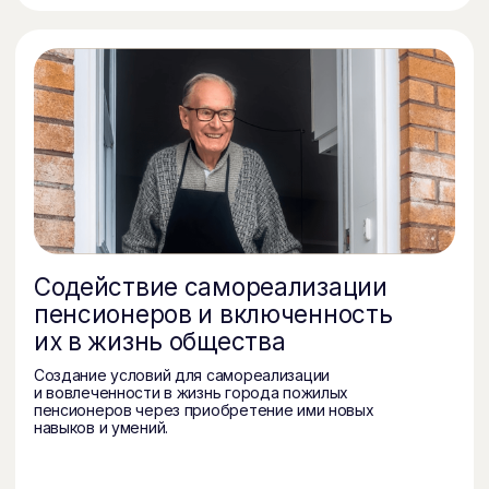
Подпишитесь на нашу рассылку.
В ней рассказываем о самых важных
новостях и активностях фонда
Подписаться
Контакты
info@qualityoflife.ru
+7 (495) 545-08-43
Направления деятельности
Социальная инклюзия
Повышение качество жизни пожилых
Социальные проекты
Интеграционные мастерские
Фонд издает