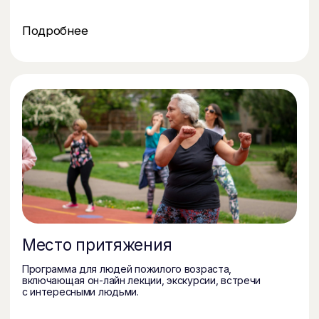
Образовательные программы
Небесные пути России
Фонд
Технологии
Информация о фонде
Команда
Новости и события
Отчеты о деятельности
Архив
Миллион призов
Документация
Пользовательское соглашение
Публичная оферта
Политика конфиденциальности
Помочь фонду
Получить помощь
Мы в социальных сетях
© Межрегиональный общественый
благотворительный фонд «Качество жизни».
Все права защищены. 2022