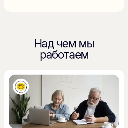
Участвуем в организации
Всероссийских мероприятий
Союза пенсионеров России
Вот уже на протяжении семи лет Фонд "Качество
Жизни" является соорганизатором Всероссийских
мероприятий Союза пенсионеров России: XIII
Всероссийского чемпионата по компьютерному
многоборью среди пенсионеров, а так же XIII
Спартакиады пенсионеров России.
Подробнее