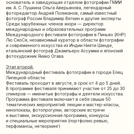
основатель и заведующая отделом фотографии ГМИИ
и события
им. А. С. Пушкина Ольга Аверьянова, легендарный
фоторедактор Андрей Поликанов, самый известный
фотограф России Владимир Вяткин и другие эксперты.
Среди зарубежных членов жюри — директор
международных и образовательных программ
Международного фестиваля фотографии в Пиньяо (КНР)
Лю СяоСя, независимый куратор в области фотографии
и современного искусства из Индии Нияти Шинде,
итальянский фотограф Джампьеро Ассумма и японский
фотохудожник Якико Огава.
Этап второй.
Международный фестиваль фотографии в городе Елец
Липецкой области.
Фестиваль проходит в августе, в срок от 4 до 5 дней.
В программе фестиваля принимают участие от 25 до 30
спикеров — именитые фотографы и деятели искусства.
Программа фестиваля включает в себя свыше 50
тематических мероприятий: лекции и мастер-классы,
кинопоказы, фотопрогулки, авторские встречи
и выставки, экскурсионная программа, конкурсы
и специальные мероприятия (портфолио ревью,
перфомансы, нетворкинг)