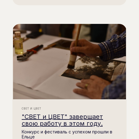
СВЕТ И ЦВЕТ
"СВЕТ и ЦВЕТ" завершает
Подпишитесь на нашу рассылку.
свою работу в этом году.
В ней рассказываем о самых важных
новостях и активностях фонда
Конкурс и фестиваль с успехом прошли в
Ельце