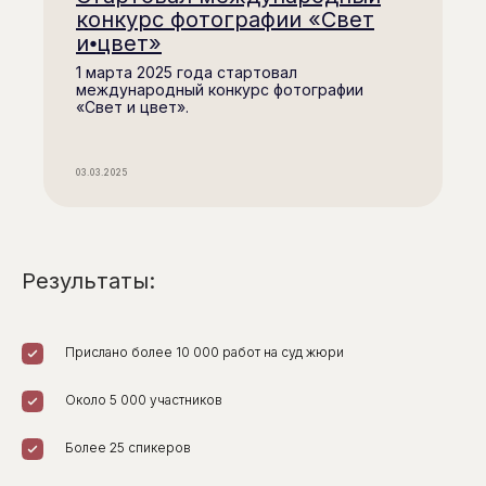
Пользовательское соглашение
конкурс фотографии «Свет
Публичная оферта
и⦁цвет»
Политика конфиденциальности
1 марта 2025 года стартовал
международный конкурс фотографии
Помочь фонду
Получить помощь
«Свет и цвет».
Мы в социальных сетях
03.03.2025
© Межрегиональный общественый
благотворительный фонд «Качество жизни».
Все права защищены. 2022
Дизайн и разработка сайта
Результаты:
epimov.design
Прислано более 10 000 работ на суд жюри
Около 5 000 участников
Более 25 спикеров