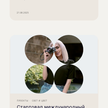
Подписаться
21.08.2025
Контакты
info@qualityoflife.ru
+7 (495) 545-08-43
Направления деятельности
Социальная инклюзия
Повышение качество жизни пожилых
Социальные проекты
Интеграционные мастерские
Фонд издает
Образовательные программы
Небесные пути России
Фонд
Технологии
Информация о фонде
Команда
Новости и события
Отчеты о деятельности
Архив
Миллион призов
ПРОЕКТЫ
СВЕТ И ЦВЕТ
Документация
Cтартовал международный