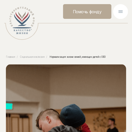
Помочь фонду
Главная
/
Социальная инклюзия
/
Нормализация жизни семей, имеющих детей с ОВЗ