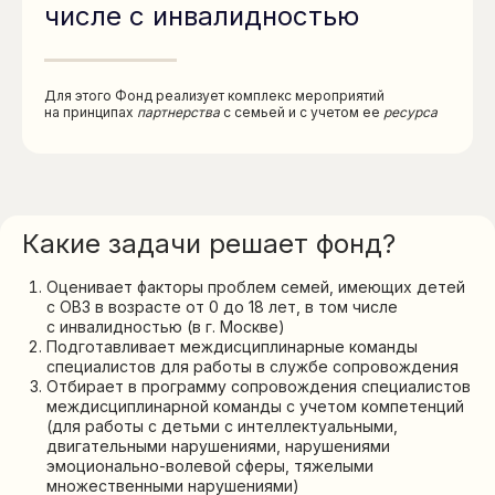
числе с инвалидностью
Для этого Фонд реализует комплекс мероприятий
на принципах
партнерства
с семьей и с учетом ее
ресурса
Какие задачи решает фонд?
Оценивает факторы проблем семей, имеющих детей
с ОВЗ в возрасте от 0 до 18 лет, в том числе
Подпишитесь на нашу рассылку.
В ней рассказываем о самых важных
с инвалидностью (в г. Москве)
новостях и активностях фонда
Подготавливает междисциплинарные команды
специалистов для работы в службе сопровождения
Подписаться
Отбирает в программу сопровождения специалистов
междисциплинарной команды с учетом компетенций
(для работы с детьми с интеллектуальными,
двигательными нарушениями, нарушениями
Контакты
эмоционально-волевой сферы, тяжелыми
множественными нарушениями)
info@qualityoflife.ru
+7 (495) 545-08-43