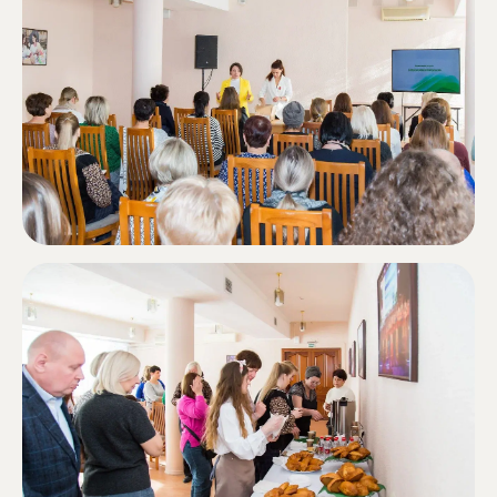
Пользовательское соглашение
Публичная оферта
Политика конфиденциальности
Помочь фонду
Получить помощь
Мы в социальных сетях
© Межрегиональный общественый
благотворительный фонд «Качество жизни».
Все права защищены. 2022
Дизайн и разработка сайта
epimov.design