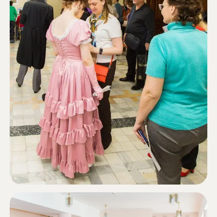
Подписаться
Контакты
info@qualityoflife.ru
+7 (495) 545-08-43
Направления деятельности
Социальная инклюзия
Повышение качество жизни пожилых
Социальные проекты
Интеграционные мастерские
Фонд издает
Образовательные программы
Небесные пути России
Фонд
Технологии
Информация о фонде
Команда
Новости и события
Отчеты о деятельности
Архив
Миллион призов
Документация