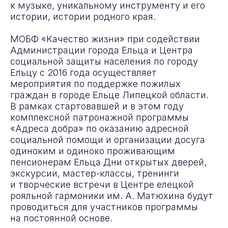
к музыке, уникальному инструменту и его
истории, истории родного края.
МОБФ «Качество жизни» при содействии
Администрации города Ельца и Центра
социальной защиты населения по городу
Ельцу с 2016 года осуществляет
мероприятия по поддержке пожилых
граждан в городе Ельце Липецкой области.
В рамках стартовавшей и в этом году
Подпишитесь на нашу рассылку.
В ней рассказываем о самых важных
комплексной патронажной программы
новостях и активностях фонда
«Адреса добра» по оказанию адресной
социальной помощи и организации досуга
Подписаться
одиноким и одиноко проживающим
пенсионерам Ельца Дни открытых дверей,
экскурсии, мастер-классы, тренинги
Контакты
и творческие встречи в Центре елецкой
info@qualityoflife.ru
+7 (495) 545-08-43
рояльной гармоники им. А. Матюхина будут
проводиться для участников программы
Направления деятельности
на постоянной основе.
Социальная инклюзия
Повышение качество жизни пожилых