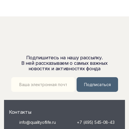
Социальные проекты
Интеграционные мастерские
Фонд издает
Образовательные программы
Небесные пути России
Фонд
Технологии
Информация о фонде
Команда
Новости и события
Отчеты о деятельности
Архив
Миллион призов
Документация
Пользовательское соглашение
Публичная оферта
Политика конфиденциальности
Помочь фонду
Получить помощь
Мы в социальных сетях